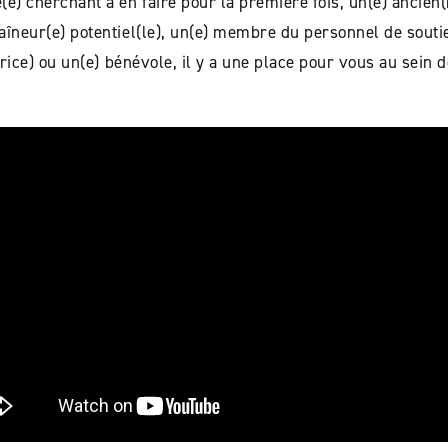
e) cherchant à en faire pour la première fois, un(e) ancien(
raîneur(e) potentiel(le), un(e) membre du personnel de sout
ur(rice) ou un(e) bénévole, il y a une place pour vous au sein 