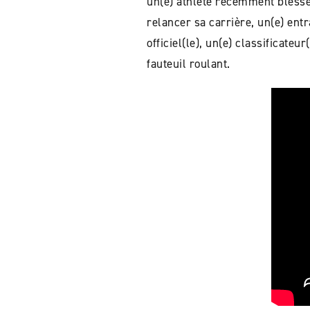
un(e) athlète récemment blessé(
relancer sa carrière, un(e) ent
officiel(le), un(e) classificate
fauteuil roulant.