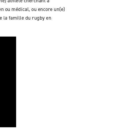
ne) athlète cherchant à
ien ou médical, ou encore un(e)
de la famille du rugby en