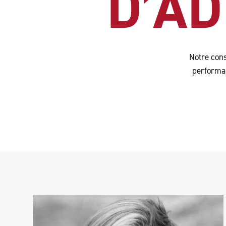
D’A
Notre cons
performan