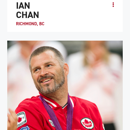
IAN
CHAN
RICHMOND, BC
Ian Chan est devenu quadriplégique en 1992 suite à un
accident de moto. À l’âge de 15 ans, il a été fortement
encouragé à essayer le rugby en...
PROFIL DE L'ATHLÈTE