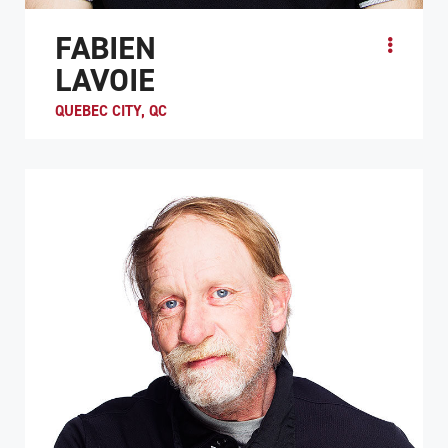
FABIEN
LAVOIE
QUEBEC CITY, QC
Alors qu’il se remettait d’une blessure à la moelle
épinière dans un hôpital de réadaptation de Québec,
Fabien «Fab» Lavoie a décidé ...
PROFIL DE L'ATHLÈTE