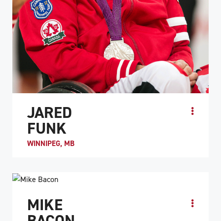
JARED
FUNK
WINNIPEG, MB
PROFIL DE L'ATHLÈTE
MIKE
BACON