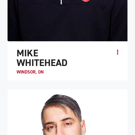
MIKE
WHITEHEAD
WINDSOR, ON
Avant sa lésion de la moelle épinière, Mike Whitehead
était un athlète multisport passionné qui aimait le basket-
ball, le volley-ball, le hockey, le ...
PROFIL DE L'ATHLÈTE