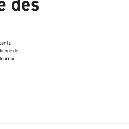
e des
cer la
dienne de
tournoi