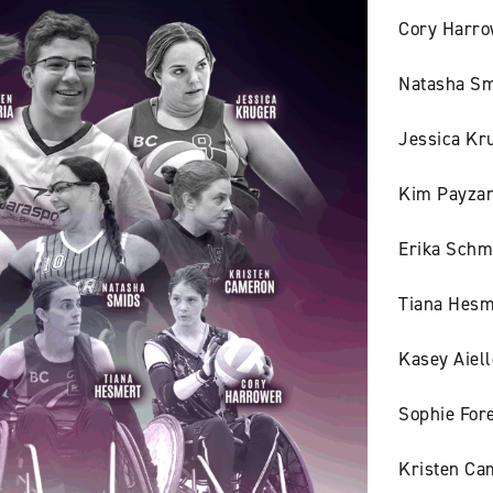
Cory Harro
Natasha Sm
Jessica Kru
Kim Payzan
Erika Schm
Tiana Hesme
Kasey Aiel
Sophie For
Kristen Cam