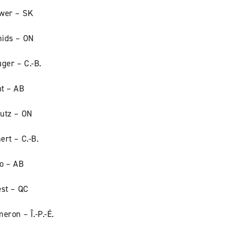
wer – SK
ids – ON
ger – C.-B.
t – AB
utz – ON
rt – C.-B.
lo – AB
est – QC
eron – Î.-P.-É.