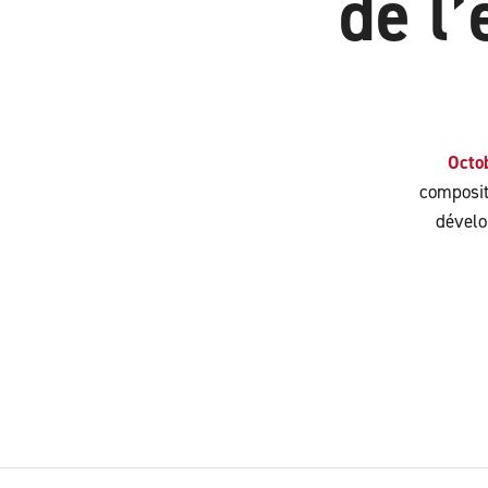
de l
Octo
composit
dévelo